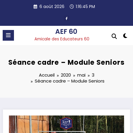
Aller
6 août 2026
1:16:46 PM
au
contenu
AEF 60
Amicale des Educateurs 60
Séance cadre – Module Seniors
Accueil
2020
mai
3
Séance cadre – Module Seniors