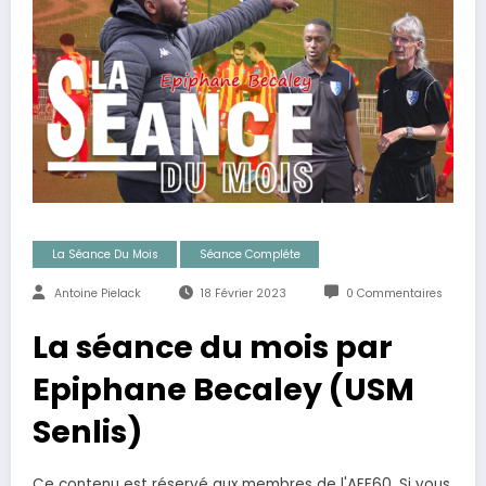
La Séance Du Mois
Séance Compléte
Antoine Pielack
18 Février 2023
0 Commentaires
La séance du mois par
Epiphane Becaley (USM
Senlis)
Ce contenu est réservé aux membres de l'AEF60. Si vous