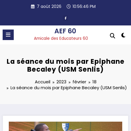
Aller
7 août 2026
10:56:47 PM
au
contenu
AEF 60
Amicale des Educateurs 60
La séance du mois par Epiphane
Becaley (USM Senlis)
Accueil
2023
février
18
La séance du mois par Epiphane Becaley (USM Senlis)