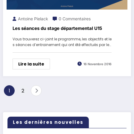
Antoine Pielack
0 Commentaires
Les séances du stage départemental U15
Vous trouverez ci-joint le programme, les objectifs et le
s séances d’entrainement qui ont été effectués par le…
Lire la suite
16 Novembre 2016
Pagination
1
2
des
publications
Les dernières nouvelles