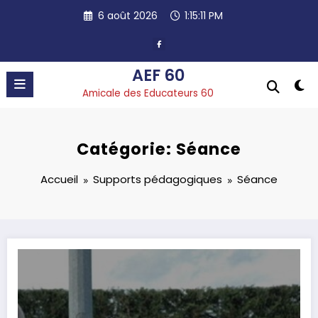
Aller
6 août 2026
1:15:12 PM
au
contenu
AEF 60
Amicale des Educateurs 60
Catégorie: Séance
Accueil
Supports pédagogiques
Séance
J’ai obtenu mon DES – Stéphane Aguiar