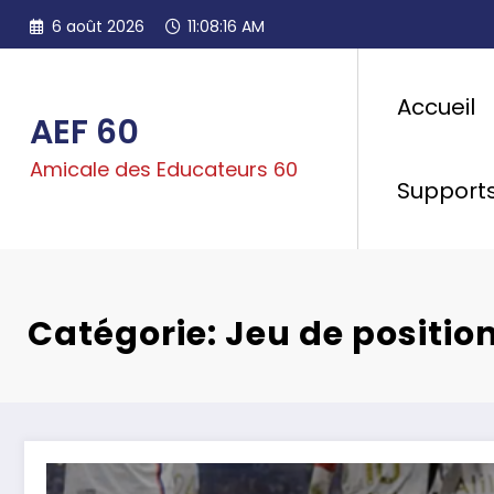
Aller
6 août 2026
11:08:16 AM
au
contenu
Accueil
AEF 60
Amicale des Educateurs 60
Support
Catégorie: Jeu de positio
Visio. – Le jeu de position par l’OL Academy