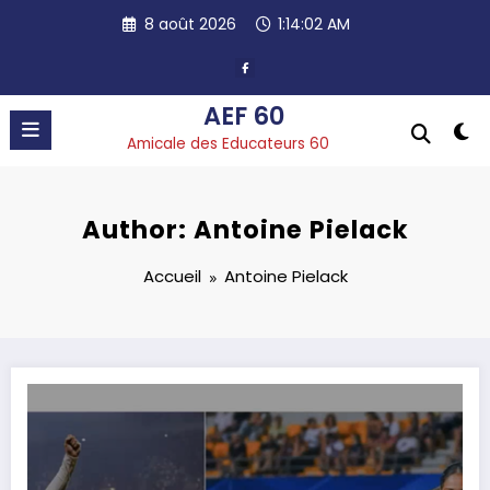
Aller
8 août 2026
1:14:03 AM
au
contenu
AEF 60
Amicale des Educateurs 60
Author: Antoine Pielack
Accueil
Antoine Pielack
Visio. – Le jeu de position par l’OL Academy