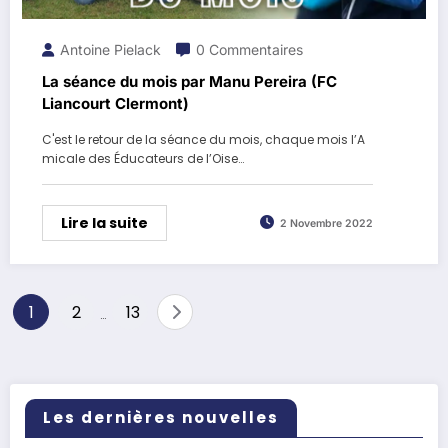
Antoine Pielack
0 Commentaires
La séance du mois par Manu Pereira (FC
Liancourt Clermont)
C'est le retour de la séance du mois, chaque mois l’A
micale des Éducateurs de l’Oise…
Lire la suite
2 Novembre 2022
Pagination
1
2
13
…
des
publications
Les dernières nouvelles