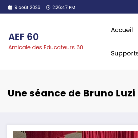
Aller
9 août 2026
2:26:48 PM
au
contenu
Accueil
AEF 60
Amicale des Educateurs 60
Support
Une séance de Bruno Luzi