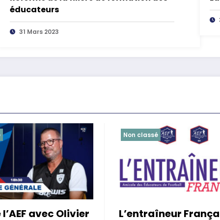
éducateurs
31 Mars 2023
é
Non classé
 l’AEF avec Olivier
L’entraîneur França