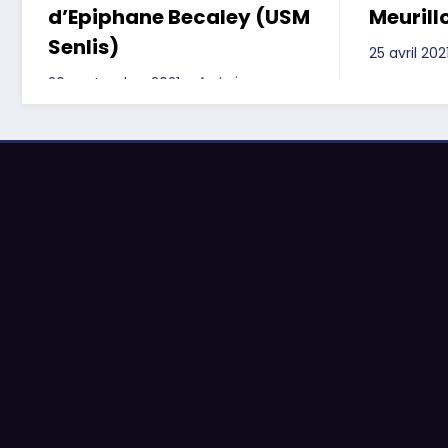
d’Epiphane Becaley (USM
Meurill
Senlis)
25 avril 202
Antoine
20 septembre 2021
Pielack