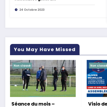
24 Octobre 2023
You May Have Missed
Non classé
Non class
Séance du mois –
Visio de