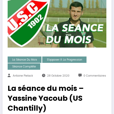
La Séance Du Mois
S'opposer À La Progression
Séance Compléte
Antoine Pielack
28 Octobre 2020
0 Commentaires
La séance du mois –
Yassine Yacoub (US
Chantilly)