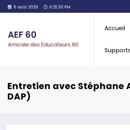
Aller
6 août 2026
6:25:32 PM
au
contenu
Accueil
AEF 60
Amicale des Educateurs 60
Support
Entretien avec Stéphane 
DAP)