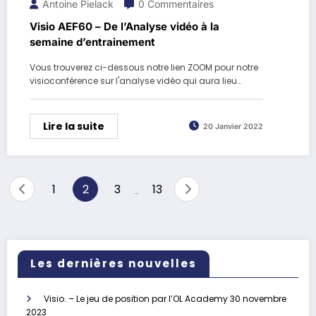
Antoine Pielack
0 Commentaires
Visio AEF60 – De l’Analyse vidéo à la
semaine d’entrainement
Vous trouverez ci-dessous notre lien ZOOM pour notre
visioconférence sur l'analyse vidéo qui aura lieu…
Lire la suite
20 Janvier 2022
Pagination
1
2
3
13
…
des
publications
Les dernières nouvelles
Visio. – Le jeu de position par l’OL Academy
30 novembre
2023