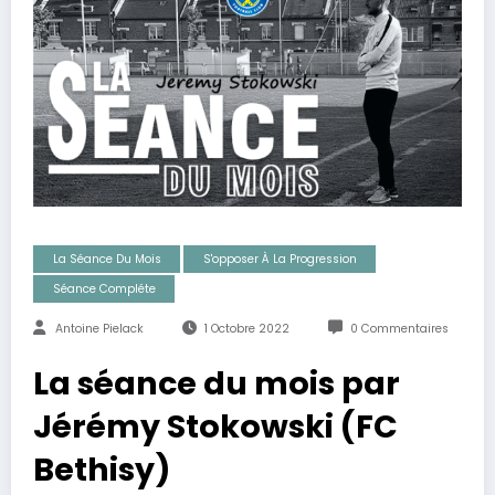
La Séance Du Mois
S'opposer À La Progression
Séance Compléte
Antoine Pielack
1 Octobre 2022
0 Commentaires
La séance du mois par
Jérémy Stokowski (FC
Bethisy)