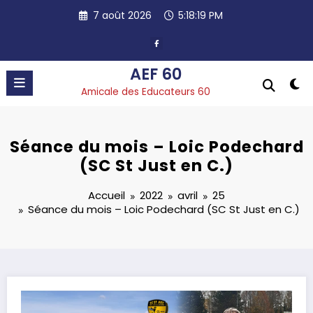
Aller
7 août 2026
5:18:20 PM
au
contenu
AEF 60
Amicale des Educateurs 60
Séance du mois – Loic Podechard
(SC St Just en C.)
Accueil
2022
avril
25
Séance du mois – Loic Podechard (SC St Just en C.)