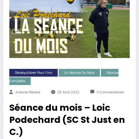
Déséquilibrer Pour Finir
La Séance Du Mois
Séance
Compléte
Antoine Pielack
25 Avril 2022
0 Commentaires
Séance du mois – Loic
Podechard (SC St Just en
C.)