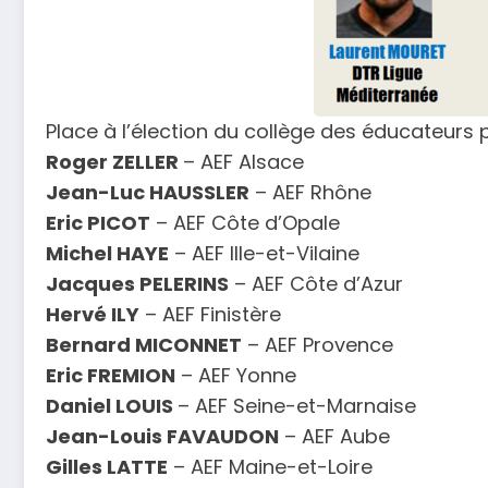
Place à l’élection du collège des éducateurs p
Roger ZELLER
– AEF Alsace
Jean-Luc HAUSSLER
– AEF Rhône
Eric PICOT
– AEF Côte d’Op
Michel HAYE
– AEF Ille-et-Vilaine
Jacques PELERINS
– AEF Côte d
Hervé ILY
– AEF Finistère
Bernard MICONNET
– AEF Pro
Eric FREMION
– AEF Yonne
Daniel LOUIS
– AEF Seine-et-Mar
Jean-Louis FAVAUDON
– AEF Aube
Gilles LATTE
– AEF Maine-et-