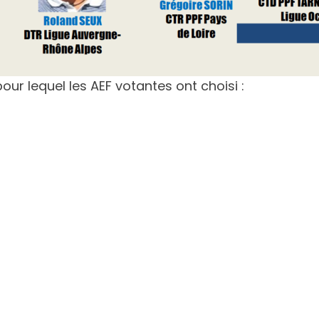
our lequel les AEF votantes ont choisi :
ale
’Azur
vence
naise
Loire