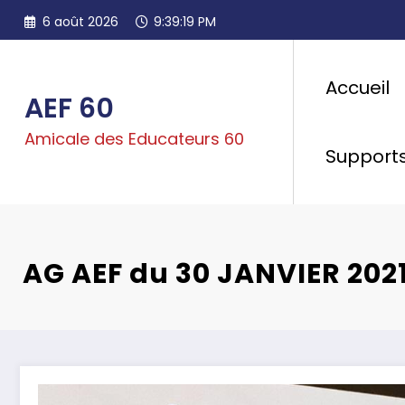
Aller
6 août 2026
9:39:21 PM
au
contenu
Accueil
AEF 60
Amicale des Educateurs 60
Support
AG AEF du 30 JANVIER 202