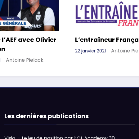
 l’AEF avec Olivier
L’entraîneur França
on
Antoine Pie
22 janvier 2021
Antoine Pielack
1
Les dernières publications
Visio. – Le jeu de position par l’OL Academy
30