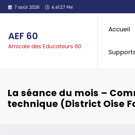
Aller
7 août 2026
4:41:28 PM
au
contenu
Accueil
AEF 60
Amicale des Educateurs 60
Support
La séance du mois – Com
technique (District Oise F