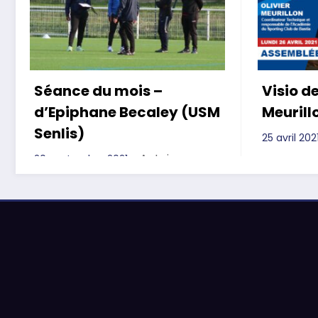
Séance du mois –
Visio de
d’Epiphane Becaley (USM
Meurill
Senlis)
25 avril 202
Antoine
20 septembre 2021
Pielack