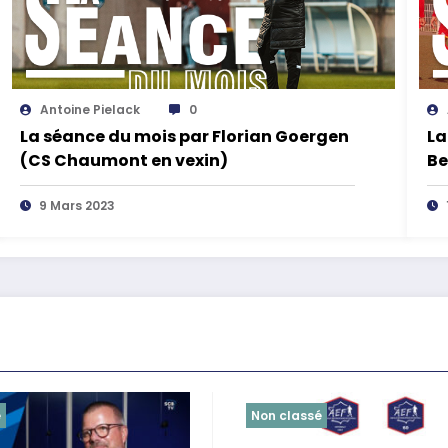
Antoine Pielack
0
La séance du mois par Florian Goergen
La
(CS Chaumont en vexin)
Be
9 Mars 2023
é
Non classé