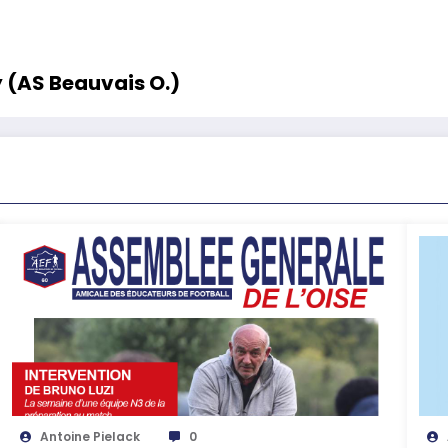
y (AS Beauvais O.)
Antoine Pielack
0