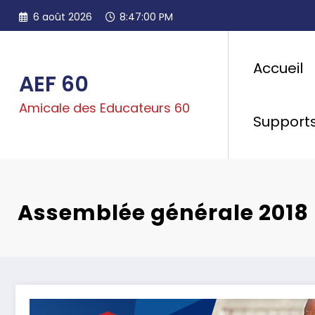
Aller
6 août 2026
8:47:01 PM
au
contenu
Accueil
AEF 60
Amicale des Educateurs 60
Support
Assemblée générale 2018