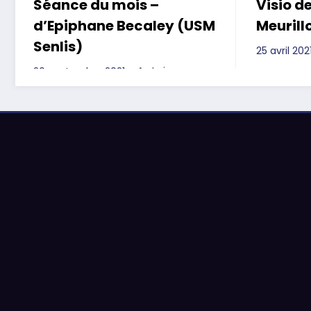
Séance du mois –
Visio de
d’Epiphane Becaley (USM
Meurill
Senlis)
25 avril 202
Antoine
20 septembre 2021
Pielack