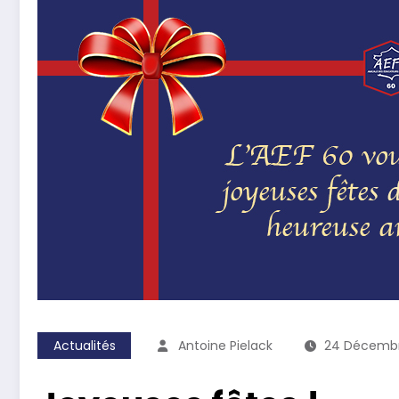
Actualités
Antoine Pielack
24 Décembr