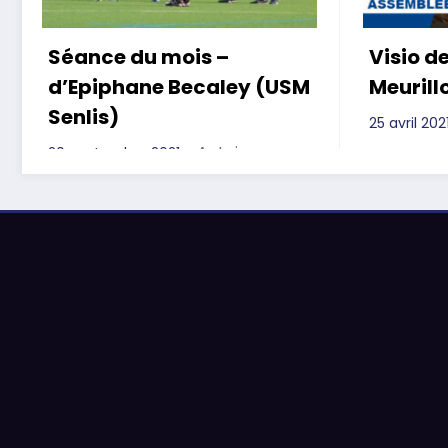
Séance du mois –
Visio de
d’Epiphane Becaley (USM
Meurill
Senlis)
25 avril 202
Antoine
20 septembre 2021
Pielack