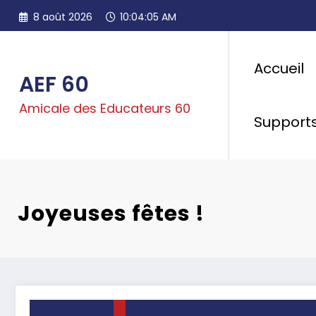
Aller
8 août 2026
10:04:06 AM
au
contenu
Accueil
AEF 60
Amicale des Educateurs 60
Support
Joyeuses fêtes !