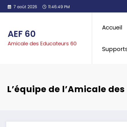
Aller
7 août 2026
11:46:51 PM
au
contenu
Accueil
AEF 60
Amicale des Educateurs 60
Support
L’équipe de l’Amicale de