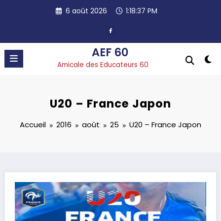
Aller
6 août 2026
1:18:38 PM
au
contenu
AEF 60
Amicale des Educateurs 60
U20 – France Japon
Accueil
2016
août
25
U20 – France Japon